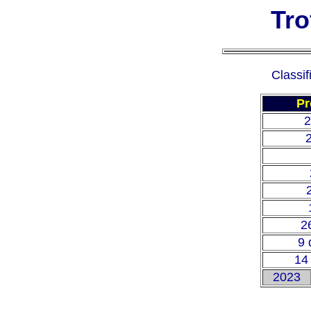
Tro
Classi
Pr
2
2
9 
14
2023