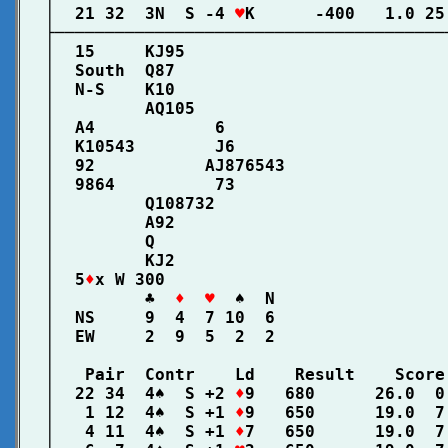
│  21 32  3N  S -4 
♥
K      -400   1.0 25
├───────────────────────────────────────
│  15     KJ95                          
│  South  Q87                           
│  N-S    K10                           
│         AQ105                         
│  A4            6                      
│  K10543        J6                     
│  92           AJ876543                
│  9864          73                     
│         Q108732                       
│         A92                           
│         Q                             
│         KJ2                           
│  5
♦
x W 300                            
│         ♣  
♦  ♥
  ♠  N                 
│  NS     9  4  7 10  6                 
│  EW     2  9  5  2  2                 
│                                       
│   Pair  Contr    Ld    Result    Score
│  22 34  4♠  S +2 
♦
9   680      26.0  0
│   1 12  4♠  S +1 
♦
9   650      19.0  7
│   4 11  4♠  S +1 
♦
7   650      19.0  7