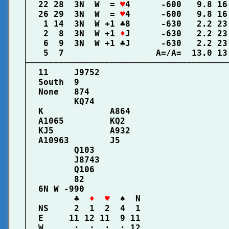
│  22 28  3N  W  = 
♥
4      -600   9.8 16
│  26 29  3N  W  = 
♥
4      -600   9.8 16
│   1 14  3N  W +1 ♣8      -630   2.2 23
│   2  8  3N  W +1 
♦
J      -630   2.2 23
│   6  9  3N  W +1 ♣J      -630   2.2 23
│   5  7                  A=/A=  13.0 13
├───────────────────────────────────────
│  11     J9752                         
│  South  9                             
│  None   874                           
│         KQ74                          
│  K             A864                   
│  A1065         KQ2                    
│  KJ5           A932                   
│  A10963        J5                     
│         Q103                          
│         J8743                         
│         Q106                          
│         82                            
│  6N W -990                            
│         ♣  
♦  ♥
  ♠  N                 
│  NS     2  1  2  4  1                 
│  E     11 12 11  9 11                 
│  W      :  :  :  : 12                 