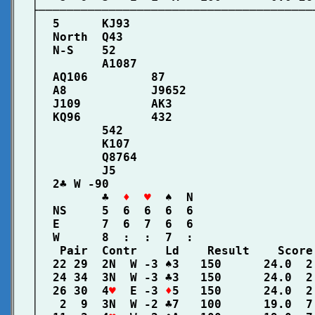
├───────────────────────────────────────
│  5      KJ93                          
│  North  Q43                           
│  N-S    52                            
│         A1087                         
│  AQ106         87                     
│  A8            J9652                  
│  J109          AK3                    
│  KQ96          432                    
│         542                           
│         K107                          
│         Q8764                         
│         J5                            
│  2♣ W -90                             
│         ♣  
♦  ♥
  ♠  N                 
│  NS     5  6  6  6  6                 
│  E      7  6  7  6  6                 
│  W      8  :  :  7  :                 
│   Pair  Contr    Ld    Result    Score
│  22 29  2N  W -3 ♠3   150      24.0  2
│  24 34  3N  W -3 ♣3   150      24.0  2
│  26 30  4
♥
  E -3 
♦
5   150      24.0  2
│   2  9  3N  W -2 ♣7   100      19.0  7