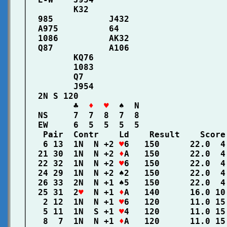
│         K32                           
│  985           J432                   
│  A975          64                     
│  1086          AK32                   
│  Q87           A106                   
│         KQ76                          
│         1083                          
│         Q7                            
│         J954                          
│  2N S 120                             
│         ♣  
♦  ♥
  ♠  N                 
│  NS     7  7  8  7  8                 
│  EW     6  5  5  5  5                 
│   Pair  Contr    Ld    Result    Score
│   6 13  1N  N +2 
♥
6   150      22.0  4
│  21 30  1N  N +2 
♦
A   150      22.0  4
│  22 32  1N  N +2 
♥
6   150      22.0  4
│  24 29  1N  N +2 ♠2   150      22.0  4
│  26 33  2N  N +1 ♠5   150      22.0  4
│  25 31  2
♥
  N +1 
♦
A   140      16.0 10
│   2 12  1N  N +1 
♥
6   120      11.0 15
│   5 11  1N  S +1 
♥
4   120      11.0 15
│   8  7  1N  N +1 
♦
A   120      11.0 15