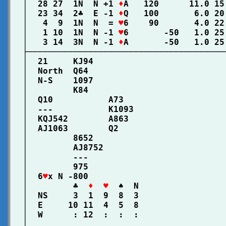
│  28 27  1N  N +1 
♦
A   120      11.0 15
│  23 34  2♣  E -1 
♦
Q   100       6.0 20
│   4  9  1N  N  = 
♥
6    90       4.0 22
│   1 10  1N  N -1 
♥
6       -50   1.0 25
│   3 14  3N  N -1 
♦
A       -50   1.0 25
├───────────────────────────────────────
│  21     KJ94                          
│  North  Q64                           
│  N-S    1097                          
│         K84                           
│  Q10           A73                    
│  ---           K1093                  
│  KQJ542        A863                   
│  AJ1063        Q2                     
│         8652                          
│         AJ8752                        
│         ---                           
│         975                           
│  6
♥
x N -800                           
│         ♣  
♦  ♥
  ♠  N                 
│  NS     3  1  9  8  3                 
│  E     10 11  4  5  8                 
│  W      : 12  :  :  :                 
│                                       