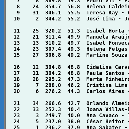
   7     8  369.8  59.3  Pedro Gil - P
   8    24  354.7  56.8  Helena Caldei
   9    31  346.1  55.5  Teresa Kay - 
  10     2  344.2  55.2  José Lima - J
  11    25  320.2  51.3  Isabel Horta 
  12    21  311.4  49.9  Manuela Araúj
  13    13  310.2  49.7  Isabel Fonsec
  14    23  307.4  49.3  Helena Felgas
  15    27  306.8  49.2  Martine Souza
  16    12  304.8  48.8  Cidalina Carv
  17    11  304.2  48.8  Paula Santos 
  18    28  295.2  47.3  Marta Pinheir
  19     7  288.0  46.2  Cristina Lima
  20     6  276.2  44.3  Carlos Aires 
  21    34  266.6  42.7  Orlando Almei
  22    33  252.3  40.4  Joana Villas-
  23     3  249.7  40.0  Ana Cavaco - 
  24     5  237.0  38.0  César Heitor 
  25     1  236.2  37.9  Ana Sabater -