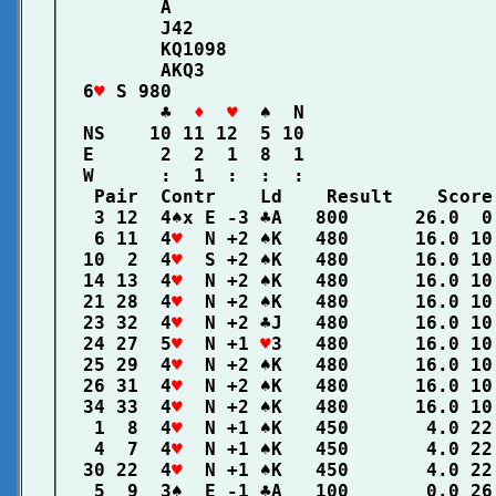
│         A                             
│         J42                           
│         KQ1098                        
│         AKQ3                          
│  6
♥
 S 980                             
│         ♣  
♦  ♥
  ♠  N                 
│  NS    10 11 12  5 10                 
│  E      2  2  1  8  1                 
│  W      :  1  :  :  :                 
│   Pair  Contr    Ld    Result    Score
│   3 12  4♠x E -3 ♣A   800      26.0  0
│   6 11  4
♥
  N +2 ♠K   480      16.0 10
│  10  2  4
♥
  S +2 ♠K   480      16.0 10
│  14 13  4
♥
  N +2 ♠K   480      16.0 10
│  21 28  4
♥
  N +2 ♠K   480      16.0 10
│  23 32  4
♥
  N +2 ♣J   480      16.0 10
│  24 27  5
♥
  N +1 
♥
3   480      16.0 10
│  25 29  4
♥
  N +2 ♠K   480      16.0 10
│  26 31  4
♥
  N +2 ♠K   480      16.0 10
│  34 33  4
♥
  N +2 ♠K   480      16.0 10
│   1  8  4
♥
  N +1 ♠K   450       4.0 22
│   4  7  4
♥
  N +1 ♠K   450       4.0 22
│  30 22  4
♥
  N +1 ♠K   450       4.0 22
│   5  9  3♠  E -1 ♣A   100       0.0 26