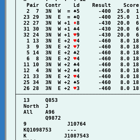
│   Pair  Contr    Ld    Result    Score
│   2  7  3N  W  = ♠5      -400  25.0  1
│  23 29  3N  E  = ♠Q      -400  25.0  1
│  22 27  3N  W +1 
♦
8      -430  20.0  6
│  31 30  3N  W +1 ♣4      -430  20.0  6
│  32 24  3N  W +1 
♥
9      -430  20.0  6
│   1 13  3N  E +2 
♥
4      -460   8.0 18
│   3  9  3N  E +2 
♥
7      -460   8.0 18
│   5 14  3N  E +2 ♣2      -460   8.0 18
│   6  8  3N  E +2 
♥
4      -460   8.0 18
│  11 10  3N  W +2 ♣4      -460   8.0 18
│  12  4  3N  W +2 ♣4      -460   8.0 18
│  21 33  3N  E +2 
♥
4      -460   8.0 18
│  25 34  3N  W +2 ♠5      -460   8.0 18
│  26 28  3N  E +2 
♥
3      -460   8.0 18
├───────────────────────────────────────
│  13     Q853                          
│  North  J                             
│  All    A96                           
│         Q9872                         
│  9             J10764                 
│  KQ1098753     ---                    
│  K            J1087543                