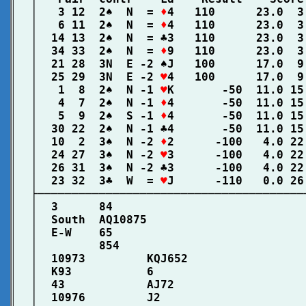
│   3 12  2♠  N  = 
♦
4   110      23.0  3
│   6 11  2♠  N  = 
♦
4   110      23.0  3
│  14 13  2♠  N  = ♣3   110      23.0  3
│  34 33  2♠  N  = 
♦
9   110      23.0  3
│  21 28  3N  E -2 ♠J   100      17.0  9
│  25 29  3N  E -2 
♥
4   100      17.0  9
│   1  8  2♠  N -1 
♥
K       -50  11.0 15
│   4  7  2♠  N -1 
♦
4       -50  11.0 15
│   5  9  2♠  S -1 
♦
4       -50  11.0 15
│  30 22  2♠  N -1 ♣4       -50  11.0 15
│  10  2  3♠  N -2 
♦
2      -100   4.0 22
│  24 27  3♠  N -2 
♥
3      -100   4.0 22
│  26 31  3♠  N -2 ♣3      -100   4.0 22
│  23 32  3♣  W  = 
♥
J      -110   0.0 26
├───────────────────────────────────────
│  3      84                            
│  South  AQ10875                       
│  E-W    65                            
│         854                           
│  10973         KQJ652                 
│  K93           6                      
│  43            AJ72                   
│  10976         J2                     