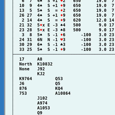
│   6  7  4♠  S +1 
♥
2   650      19.0  7
│  10  9  4♠  S +1 
♦
9   650      19.0  7
│  13  5  5♠  S  = 
♦
2   650      19.0  7
│  26 27  4♠  S +1 
♦
9   650      19.0  7
│   2 14  4♠  S  = 
♦
9   620      12.0 14
│  21 32  5
♦
x E -3 ♠4   500       9.0 17
│  23 28  5
♦
x E -3 ♠8   500       9.0 17
│   3  8  5♠  S -1 
♦
6      -100   3.0 23
│  24 31  6N  N -1 
♥
3      -100   3.0 23
│  30 29  6♠  S -1 ♣3      -100   3.0 23
│  33 25  5♠  S -1 
♦
9      -100   3.0 23
├───────────────────────────────────────
│  17     A8                            
│  North  K10832                        
│  None   J92                           
│         KJ2                           
│  K9764         Q53                    
│  J6            Q5                     
│  876           KQ4                    
│  753           A10864                 
│         J102                          
│         A974                          
│         A1053                         
│         Q9                            