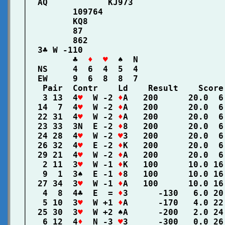
│  AQ            KJ973                  
│         109764                        
│         KQ8                           
│         87                            
│         862                           
│  3♣ W -110                            
│         ♣  
♦  ♥
  ♠  N                 
│  NS     4  6  4  5  4                 
│  EW     9  6  8  8  7                 
│   Pair  Contr    Ld    Result    Score
│   3 13  4
♥
  W -2 
♦
A   200      20.0  6
│  14  7  4
♥
  W -2 
♦
A   200      20.0  6
│  22 31  4
♥
  W -2 
♦
A   200      20.0  6
│  23 33  3N  E -2 
♦
8   200      20.0  6
│  24 28  4
♥
  W -2 
♥
3   200      20.0  6
│  26 32  4
♥
  E -2 
♦
K   200      20.0  6
│  29 21  4
♥
  W -2 
♦
A   200      20.0  6
│   2 11  3
♥
  W -1 
♦
K   100      10.0 16
│   9  1  3♠  E -1 
♦
8   100      10.0 16
│  27 34  3
♥
  W -1 
♦
A   100      10.0 16
│   4  8  4♣  E  = 
♦
3      -130   6.0 20
│   5 10  3
♥
  W +1 
♦
A      -170   4.0 22
│  25 30  3
♥
  W +2 ♠A      -200   2.0 24
│   6 12  4
♦
  N -3 
♥
3      -300   0.0 26