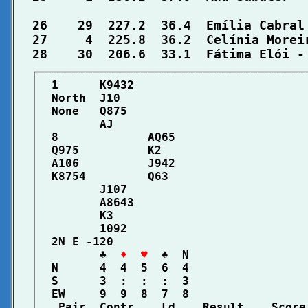
  26    29  227.2  36.4  Emília Cabral
  27     4  225.8  36.2  Celínia Morei
  ┌───────────────────────────────────────
│  1      K9432                         
│  North  J10                           
│  None   Q875                          
│         AJ                            
│  8             AQ65                   
│  Q975          K2                     
│  A106          J942                   
│  K8754         Q63                    
│         J107                          
│         A8643                         
│         K3                            
│         1092                          
│  2N E -120                            
│         ♣  
♦  ♥
  ♠  N                 
│  N      4  4  5  6  4                 
│  S      3  :  :  :  3                 
│  EW     9  9  8  7  8                 
│   Pair  Contr    Ld    Result    Score