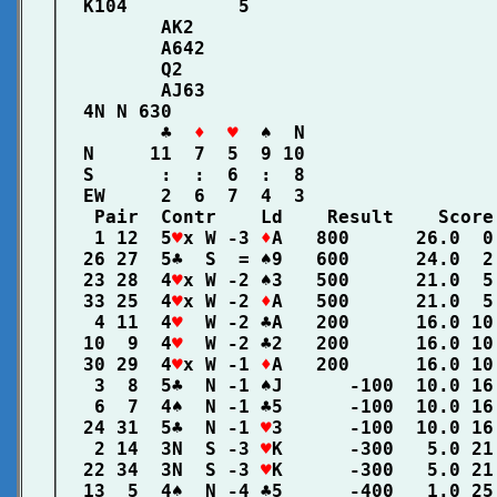
│  K104          5                      
│         AK2                           
│         A642                          
│         Q2                            
│         AJ63                          
│  4N N 630                             
│         ♣  
♦  ♥
  ♠  N                 
│  N     11  7  5  9 10                 
│  S      :  :  6  :  8                 
│  EW     2  6  7  4  3                 
│   Pair  Contr    Ld    Result    Score
│   1 12  5
♥
x W -3 
♦
A   800      26.0  0
│  26 27  5♣  S  = ♠9   600      24.0  2
│  23 28  4
♥
x W -2 ♠3   500      21.0  5
│  33 25  4
♥
x W -2 
♦
A   500      21.0  5
│   4 11  4
♥
  W -2 ♣A   200      16.0 10
│  10  9  4
♥
  W -2 ♣2   200      16.0 10
│  30 29  4
♥
x W -1 
♦
A   200      16.0 10
│   3  8  5♣  N -1 ♠J      -100  10.0 16
│   6  7  4♠  N -1 ♣5      -100  10.0 16
│  24 31  5♣  N -1 
♥
3      -100  10.0 16
│   2 14  3N  S -3 
♥
K      -300   5.0 21
│  22 34  3N  S -3 
♥
K      -300   5.0 21
│  13  5  4♠  N -4 ♣5      -400   1.0 25