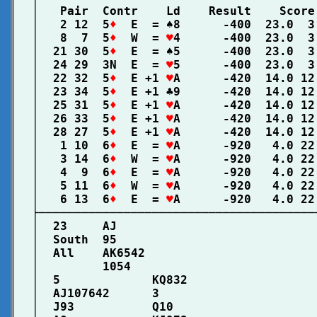
│   Pair  Contr    Ld    Result    Score
│   2 12  5
♦
  E  = ♠8      -400  23.0  3
│   8  7  5
♦
  W  = 
♥
4      -400  23.0  3
│  21 30  5
♦
  E  = ♠5      -400  23.0  3
│  24 29  3N  E  = 
♥
5      -400  23.0  3
│  22 32  5
♦
  E +1 
♥
A      -420  14.0 12
│  23 34  5
♦
  E +1 ♣9      -420  14.0 12
│  25 31  5
♦
  E +1 
♥
A      -420  14.0 12
│  26 33  5
♦
  E +1 
♥
A      -420  14.0 12
│  28 27  5
♦
  E +1 
♥
A      -420  14.0 12
│   1 10  6
♦
  E  = 
♥
A      -920   4.0 22
│   3 14  6
♦
  W  = 
♥
A      -920   4.0 22
│   4  9  6
♦
  E  = 
♥
A      -920   4.0 22
│   5 11  6
♦
  W  = 
♥
A      -920   4.0 22
│   6 13  6
♦
  E  = 
♥
A      -920   4.0 22
├───────────────────────────────────────
│  23     AJ                            
│  South  95                            
│  All    AK6542                        
│         1054                          
│  5             KQ832                  
│  AJ107642      3                      
│  J93           Q10                    