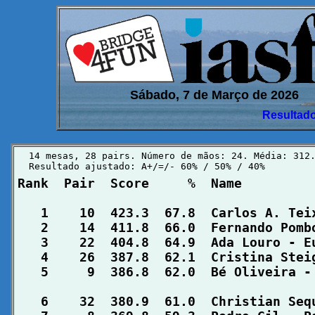
Sábado, 7 de Março de 2026
Resultado
  14 mesas, 28 pairs. Número de mãos: 24. Média: 312.
  Resultado ajustado: A+/=/- 60% / 50% / 40%
Rank  Pair  Score     %  Name         
   1    10  423.3  67.8  Carlos A. Tei
   2    14  411.8  66.0  Fernando Pomb
   3    22  404.8  64.9  Ada Louro - E
   4    26  387.8  62.1  Cristina Stei
   5     9  386.8  62.0  Bé Oliveira -
   6    32  380.9  61.0  Christian Seq