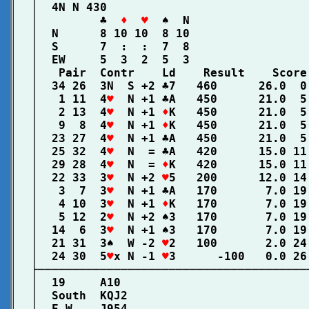
│  4N N 430                             
│         ♣  
♦  ♥
  ♠  N                 
│  N      8 10 10  8 10                 
│  S      7  :  :  7  8                 
│  EW     5  3  2  5  3                 
│   Pair  Contr    Ld    Result    Score
│  34 26  3N  S +2 ♣7   460      26.0  0
│   1 11  4
♥
  N +1 ♣A   450      21.0  5
│   2 13  4
♥
  N +1 
♦
K   450      21.0  5
│   9  8  4
♥
  N +1 
♦
K   450      21.0  5
│  23 27  4
♥
  N +1 ♣A   450      21.0  5
│  25 32  4
♥
  N  = ♣A   420      15.0 11
│  29 28  4
♥
  N  = 
♦
K   420      15.0 11
│  22 33  3
♥
  N +2 
♥
5   200      12.0 14
│   3  7  3
♥
  N +1 ♣A   170       7.0 19
│   4 10  3
♥
  N +1 
♦
K   170       7.0 19
│   5 12  2
♥
  N +2 ♠3   170       7.0 19
│  14  6  3
♥
  N +1 ♠3   170       7.0 19
│  21 31  3♠  W -2 
♥
2   100       2.0 24
│  24 30  5
♥
x N -1 
♥
3      -100   0.0 26
├───────────────────────────────────────
│  19     A10                           
│  South  KQJ2                          
│  E-W    J954                          