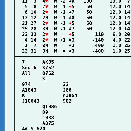
│  11  3  4
♥
  W -2 ♣A   100      19.0  7
│   5  8  2
♥
  W -1 
♦
5    50      12.0 14
│   6 10  2
♥
  W -1 ♣7    50      12.0 14
│  13 12  2N  W -1 ♣8    50      12.0 14
│  21 27  2
♥
  W -1 
♦
5    50      12.0 14
│  25 28  3N  W -1 ♣7    50      12.0 14
│  33 32  2
♥
  W  = 
♦
5      -110   6.0 20
│   4 14  2
♥
  W +1 ♠3      -140   4.0 22
│   1  7  3N  W  = ♠3      -400   1.0 25
│  23 31  3N  W  = ♠3      -400   1.0 25
├───────────────────────────────────────
│  7      AKJ5                          
│  South  K752                          
│  All    Q762                          
│         K                             
│  974           32                     
│  A1043         J86                    
│  K             AJ954                  
│  J10643        982                    
│         Q1086                         
│         Q9                            
│         1083                          
│         AQ75                          
│  4♠ S 620                             