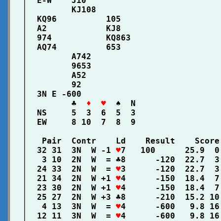
│  E-W    J10                           
│         KJ108                         
│  KQ96          105                    
│  A2            KJ8                    
│  974           KQ863                  
│  AQ74          653                    
│         A742                          
│         9653                          
│         A52                           
│         92                            
│  3N E -600                            
│         ♣  
♦  ♥
  ♠  N                 
│  NS     5  3  6  5  3                 
│  EW     8 10  7  8  9                 
│                                       
│   Pair  Contr    Ld    Result    Score
│  32 31  3N  W -1 
♥
7   100      25.9  0
│   3 10  2N  W  = ♣8      -120  22.7  3
│  24 33  2N  W  = 
♥
3      -120  22.7  3
│  21 34  2N  W +1 
♥
4      -150  18.4  7
│  23 30  2N  W +1 
♥
4      -150  18.4  7
│  25 27  2N  W +3 ♣8      -210  15.2 10
│   4 13  3N  W  = 
♥
4      -600   9.8 16
│  12 11  3N  W  = 
♥
4      -600   9.8 16