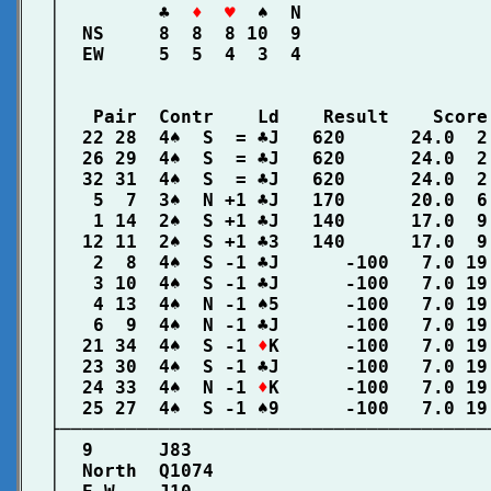
│         ♣  
♦  ♥
  ♠  N                 
│  NS     8  8  8 10  9                 
│  EW     5  5  4  3  4                 
│                                       
│                                       
│   Pair  Contr    Ld    Result    Score
│  22 28  4♠  S  = ♣J   620      24.0  2
│  26 29  4♠  S  = ♣J   620      24.0  2
│  32 31  4♠  S  = ♣J   620      24.0  2
│   5  7  3♠  N +1 ♣J   170      20.0  6
│   1 14  2♠  S +1 ♣J   140      17.0  9
│  12 11  2♠  S +1 ♣3   140      17.0  9
│   2  8  4♠  S -1 ♣J      -100   7.0 19
│   3 10  4♠  S -1 ♣J      -100   7.0 19
│   4 13  4♠  N -1 ♠5      -100   7.0 19
│   6  9  4♠  N -1 ♣J      -100   7.0 19
│  21 34  4♠  S -1 
♦
K      -100   7.0 19
│  23 30  4♠  S -1 ♣J      -100   7.0 19
│  24 33  4♠  N -1 
♦
K      -100   7.0 19
│  25 27  4♠  S -1 ♠9      -100   7.0 19
├───────────────────────────────────────
│  9      J83                           
│  North  Q1074                         