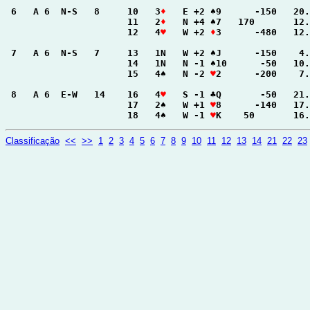
 6   A 6  N-S   8     10   3
♦
   E +2 ♠9      -150   20.
                      11   2
♦
   N +4 ♠7   170       12.
                      12   4
♥
   W +2 
♦
3      -480   12.
 7   A 6  N-S   7     13   1N   W +2 ♠J      -150    4.
                      14   1N   N -1 ♠10      -50   10.
                      15   4♠   N -2 
♥
2      -200    7.
 8   A 6  E-W   14    16   4
♥
   S -1 ♣Q       -50   21.
                      17   2♠   W +1 
♥
8      -140   17.
                      18   4♠   W -1 
♥
K    50       16.
Classificação
<<
>>
1
2
3
4
5
6
7
8
9
10
11
12
13
14
21
22
23