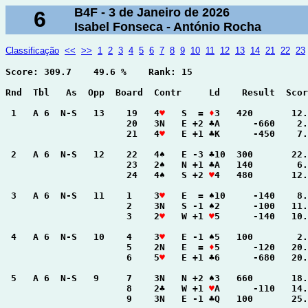
B4F - 3 de Janeiro de 2026
6
Isabel Fonseca - António Rocha
Classificação
<<
>>
1
2
3
4
5
6
7
8
9
10
11
12
13
14
21
22
23
Score: 309.7    49.6 %    Rank: 15

Rnd  Tbl   As  Opp  Board  Contr     Ld    Result  Scor
 1   A 6  N-S   13    19   4
♥
   S  = 
♦
3   420       12.
                      20   3N   E +2 ♣A      -660    2.
                      21   4
♥
   E +1 ♣K      -450    7.
 2   A 6  N-S   12    22   4♠   E -3 ♣10  300       22.
                      23   2♠   N +1 ♣A   140        6.
                      24   4♠   S +2 
♥
4   480       12.
 3   A 6  N-S   11    1    3
♥
   E  = ♠10     -140    8.
                      2    3N   S -1 ♠2      -100   11.
                      3    2
♥
   W +1 
♥
5      -140   10.
 4   A 6  N-S   10    4    3
♥
   E -1 ♠5   100        2.
                      5    2N   E  = 
♦
5      -120   20.
                      6    5
♥
   E +1 ♣6      -680   20.
 5   A 6  N-S   9     7    3N   N +2 ♠3   660       18.
                      8    2♣   W +1 
♥
A      -110   14.
                      9    3N   E -1 ♣Q   100       25.